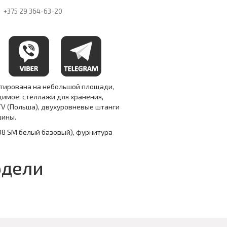
+375 29
364-63-20
ктирована на небольшой площади,
димое: стеллажи для хранения,
 (Польша), двухуровневые штанги
шины.
08 SM белый базовый), фурнитура
одели